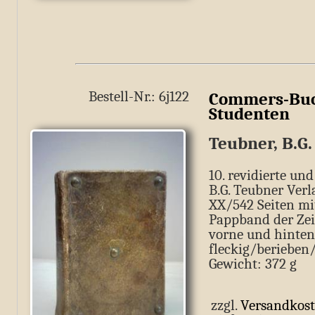
Bestell-Nr.: 6j122
Commers-Buc
Studenten
)
Teubner, B.G.
10. revidierte un
B.G. Teubner Verla
XX/542 Seiten mi
Pappband der Zei
vorne und hinte
fleckig/berieben
Gewicht: 372 g
zzgl.
Versandkos