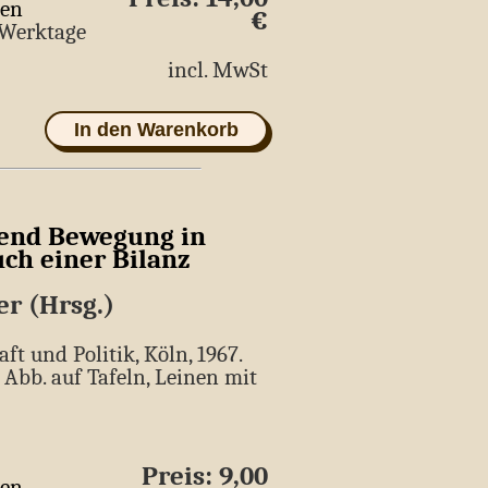
ten
€
5 Werktage
incl. MwSt
In den Warenkorb
gend Bewegung in
uch einer Bilanz
er (Hrsg.)
ft und Politik, Köln, 1967.
n Abb. auf Tafeln, Leinen mit
Preis: 9,00
ten