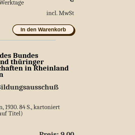
5 Werktage
incl. MwSt
In den Warenkorb
 des Bundes
und thüringer
haften in Rheinland
n
Bildungsausschuß
n, 1930. 84 S., kartoniert
uf Titel)
Preis: 9,00