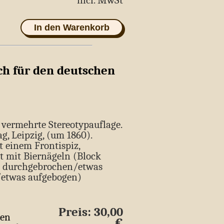
incl. MwSt
In den Warenkorb
h für den deutschen
d vermehrte Stereotypauflage.
g, Leipzig, (um 1860).
t einem Frontispiz,
t mit Biernägeln (Block
n durchgebrochen/etwas
/etwas aufgebogen)
Preis: 30,00
ten
€