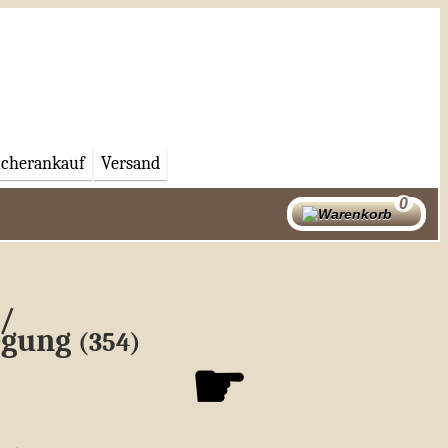
cherankauf
Versand
/
egung
(354)
☛