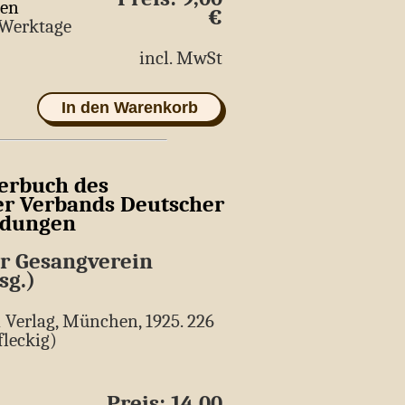
ten
€
5 Werktage
incl. MwSt
In den Warenkorb
erbuch des
r Verbands Deutscher
ndungen
r Gesangverein
sg.)
d Verlag, München, 1925. 226
fleckig)
Preis: 14,00