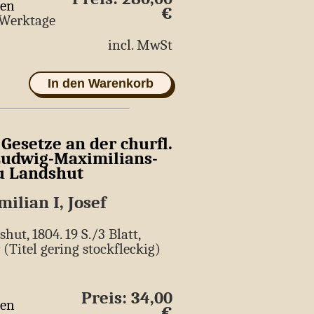
ten
€
5 Werktage
incl. MwSt
In den Warenkorb
Gesetze an der churfl.
Ludwig-Maximilians-
zu Landshut
lian I, Josef
shut, 1804. 19 S./3 Blatt,
 (Titel gering stockfleckig)
Preis: 34,00
ten
€